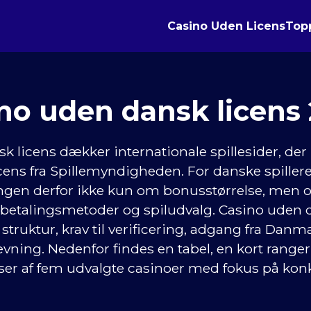
Casino Uden Licens
Top
no uden dansk licens
 licens dækker internationale spillesider, der
cens fra Spillemyndigheden. For danske spiller
en derfor ikke kun om bonusstørrelse, men o
 betalingsmetoder og spiludvalg. Casino uden 
 struktur, krav til verificering, adgang fra Danm
ævning. Nedenfor findes en tabel, en kort range
er af fem udvalgte casinoer med fokus på konk