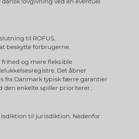
 af dansk lovgivning ved en eventuel
slutning til ROFUS,
at beskytte forbrugerne.
 frihed og mere fleksible
udelukkelsesregistre. Det åbner
ns fra Danmark typisk færre garantier
 den enkelte spiller prioriterer.
isdiktion til jurisdiktion. Nedenfor