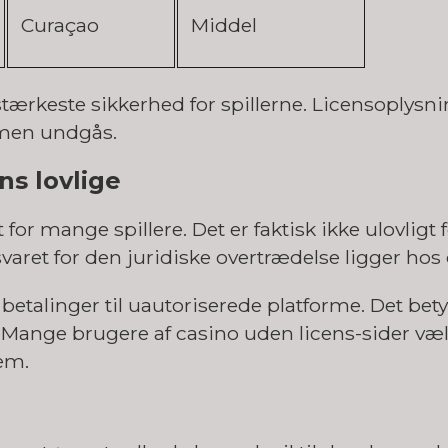
Curaçao
Middel
ærkeste sikkerhed for spillerne. Licensoplysnin
ormen undgås.
ns lovlige
or mange spillere. Det er faktisk ikke ulovligt f
varet for den juridiske overtrædelse ligger hos
talinger til uautoriserede platforme. Det betyd
. Mange brugere af casino uden licens-sider vælg
em.