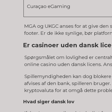
Curaçao eGaming
MGA og UKGC anses for at give den st
footer. Er de ikke synlige, bør platf
Er casinoer uden dansk lice
Spørgsmålet om lovlighed er centralt f
online casino uden dansk licens. Ans
Spillemyndigheden kan dog blokere be
afvises af den bank, spilleren bruger
kryptovaluta for at omgå dette probl
Hvad siger dansk lov