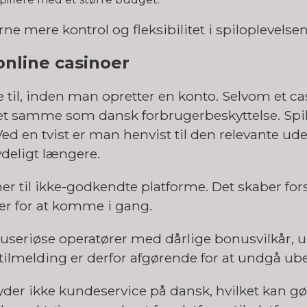
ne mere kontrol og fleksibilitet i spiloplevelsen
nline casinoer
 til, inden man opretter en konto. Selvom et c
 det samme som dansk forbrugerbeskyttelse. Sp
Ved en tvist er man henvist til den relevante 
deligt længere.
r til ikke-godkendte platforme. Det skaber forsi
er for at komme i gang.
seriøse operatører med dårlige bonusvilkår, uk
ilmelding er derfor afgørende for at undgå ube
yder ikke kundeservice på dansk, hvilket kan gø