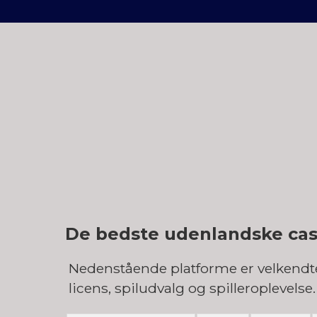
De bedste udenlandske cas
Nedenstående platforme er velkendte
licens, spiludvalg og spilleroplevelse.