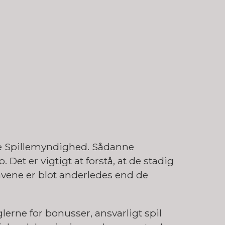
ske Spillemyndighed. Sådanne
 Det er vigtigt at forstå, at de stadig
avene er blot anderledes end de
lerne for bonusser, ansvarligt spil